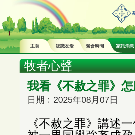
主頁
認識友愛
聚會時間
家訊消息
牧者心聲
我看《不赦之罪》怎
日期﹕2025年08月07日
《不赦之罪》講述一