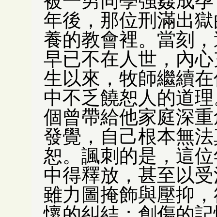
被一男同學強姦成孕
年後，那位刑滿出獄
養的教會裡。當刻，
早已不在人世，內心
生以來，牧師繼續在
中不乏饒恕人的道理
個曾帶給他家庭深重
發覺，自己根本無法
恕。諷刺的是，這位
中得釋放，甚至以受
雖力圖掩飾與壓抑，
懷的糾結；創傷的記