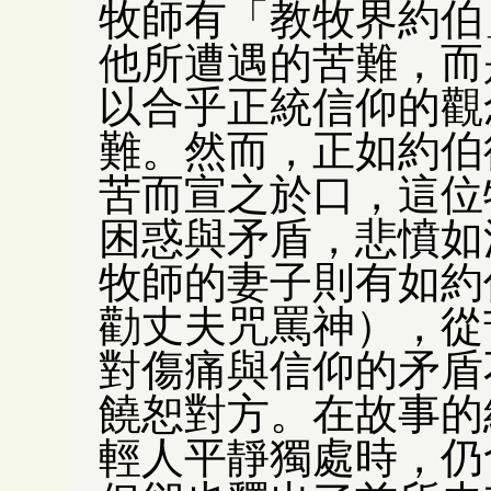
牧師有「教牧界約伯
他所遭遇的苦難，而
以合乎正統信仰的觀
難。然而，正如約伯
苦而宣之於口，這位
困惑與矛盾，悲憤如
牧師的妻子則有如約
勸丈夫咒罵神），從
對傷痛與信仰的矛盾
饒恕對方。在故事的
輕人平靜獨處時，仍