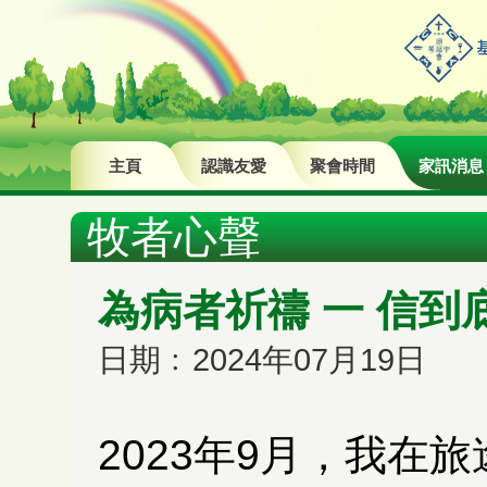
主頁
認識友愛
聚會時間
家訊消息
牧者心聲
為病者祈禱 一 信
日期﹕2024年07月19日
2023年9月，我在