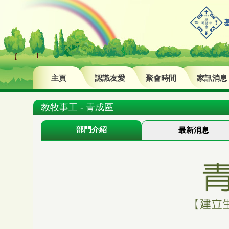
主頁
認識友愛
聚會時間
家訊消息
教牧事工 - 青成區
部門介紹
最新消息