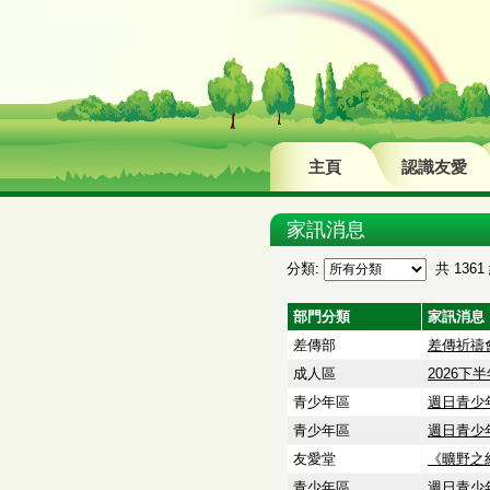
主頁
認識友愛
家訊消息
分類:
共 1361 
部門分類
家訊消息
差傳部
差傳祈禱會
成人區
2026下
青少年區
週日青少年
青少年區
週日青少
友愛堂
《曠野之約
青少年區
週日青少