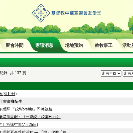
聚會時間
家訊消息
場地預約
教牧事工
活動
紀錄, 共 137 頁
(8月9日)
半年書畫班招生
崇拜 「皎Worship」即將啟航
年崇拜呈獻：《一齊皎・校園Hunt》
》祈禱空間(7月25日)
年崇拜夏令營前活動 — 「燈」你嚟「皎」