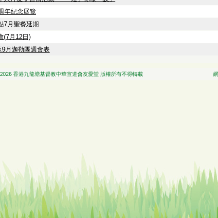
5週年紀念展覽
點7月聖餐延期
(7月12日)
7至9月迦勒團週會表
 香港九龍塘基督教中華宣道會友愛堂 版權所有不得轉載