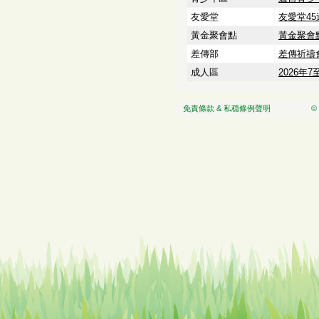
友愛堂
友愛堂4
黃金聚會點
黃金聚會
差傳部
差傳祈禱會
成人區
2026年
免責條款 & 私穏條例聲明
© 2026