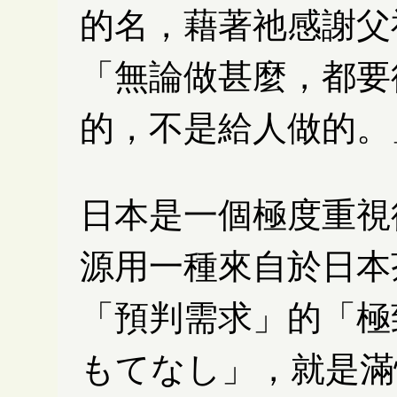
的名，藉著祂感謝父神
「無論做甚麼，都要
的，不是給人做的。」
日本是一個極度重視
源用一種來自於日本
「預判需求」的「極
もてなし」，就是滿