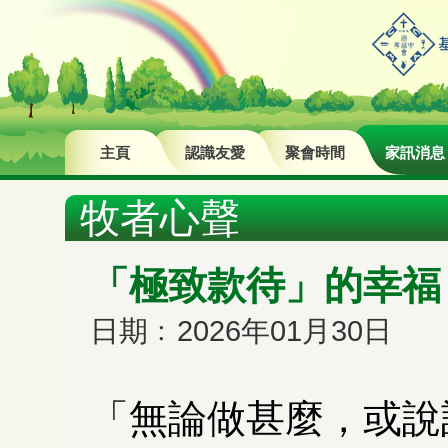
主頁
認識友愛
聚會時間
家訊消息
牧者心聲
「極致款待」的幸福
日期﹕2026年01月30日
「無論做甚麼，或說