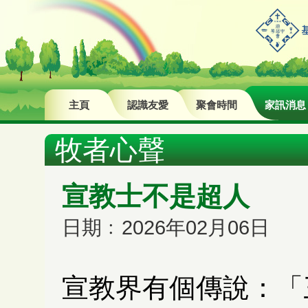
主頁
認識友愛
聚會時間
家訊消息
牧者心聲
宣教士不是超人
日期﹕2026年02月06日
宣教界有個傳說：「