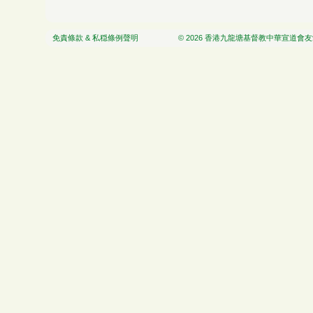
免責條款 & 私穏條例聲明
© 2026 香港九龍塘基督教中華宣道會友愛