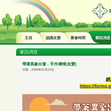
主頁
認識友愛
聚會時間
家訊消息
家訊消息
帶著異象出發．手作傳情(友愛)
日期﹕2026年01月23日
網
https://forms