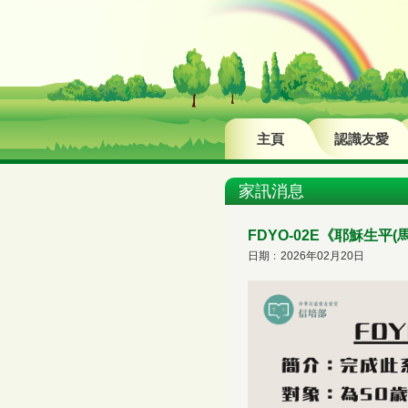
主頁
認識友愛
家訊消息
FDYO-02E《耶穌生平
日期﹕2026年02月20日