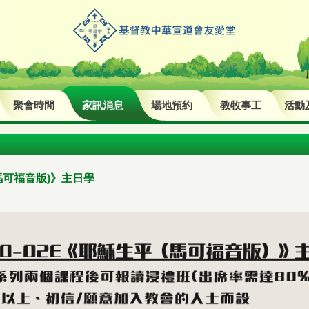
聚會時間
家訊消息
場地預約
教牧事工
活動
(馬可福音版)》主日學