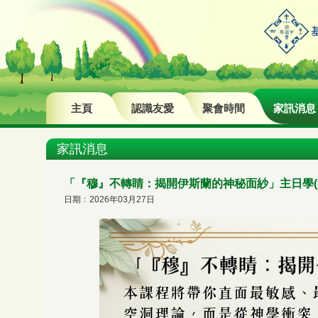
主頁
認識友愛
聚會時間
家訊消息
家訊消息
「『穆』不轉睛：揭開伊斯蘭的神秘面紗」主日學(
日期﹕2026年03月27日