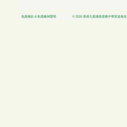
免責條款 & 私穏條例聲明
© 2026 香港九龍塘基督教中華宣道會友愛