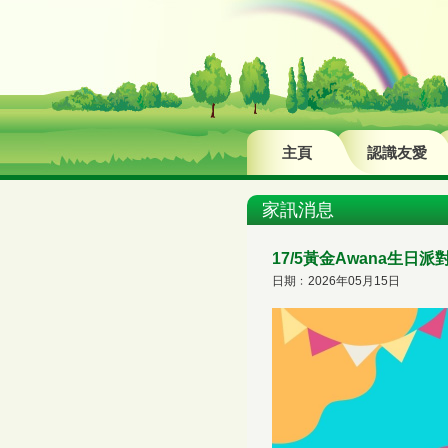
主頁
認識友愛
家訊消息
17/5黃金Awana生日派
日期﹕2026年05月15日