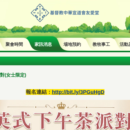
聚會時間
家訊消息
場地預約
教牧事工
活動
對(女士限定)
報名連結：
http://bit.ly/3PGuHgD