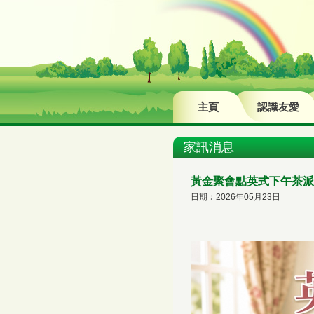
主頁
認識友愛
家訊消息
黃金聚會點英式下午茶派
日期﹕2026年05月23日