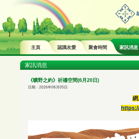
主頁
認識友愛
聚會時間
家訊消息
家訊消息
《曠野之約》祈禱空間(6月20日)
日期﹕2026年06月05日
網
https: