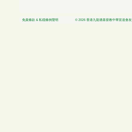
免責條款 & 私穏條例聲明
© 2026 香港九龍塘基督教中華宣道會友愛