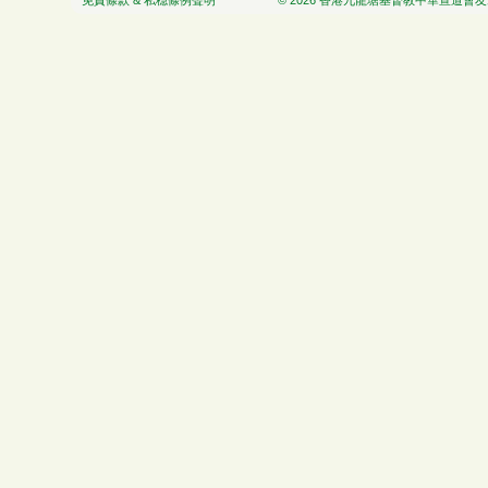
免責條款 & 私穏條例聲明
© 2026 香港九龍塘基督教中華宣道會友愛