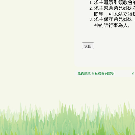
求主繼續引領教會
求主幫助弟兄姊妹
盼望，可以站立得
求主保守弟兄姊妹
神的話行事為人。
免責條款 & 私穏條例聲明
© 2026