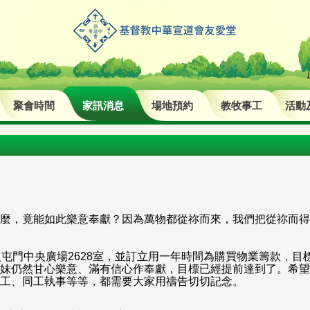
聚會時間
家訊消息
場地預約
教牧事工
活動
麼，竟能如此樂意奉獻？因為萬物都從祢而來，我們把從祢而得
入屯門中央廣場2628室，並訂立用一年時間為購買物業籌款，目
妹仍然甘心樂意、滿有信心作奉獻，目標已經提前達到了。希望
工、同工執事等等，都需要大家用禱告切切記念。