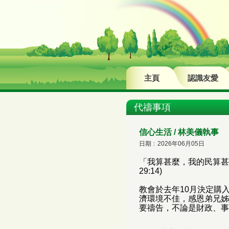
主頁
認識友愛
代禱事項
信心生活 / 林美儀執事
日期﹕2026年06月05日
「我算甚麼，我的民算甚
29:14)
教會於去年10月決定購
濟環境不佳，感恩弟兄姊
要禱告，不論是財政、事