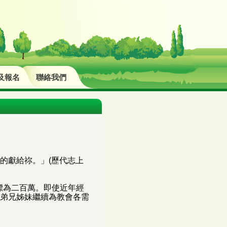
及報名
聯絡我們
的獻給祢。」(歷代志上
標為二百萬。即使近年經
弟兄姊妹繼續為教會各需